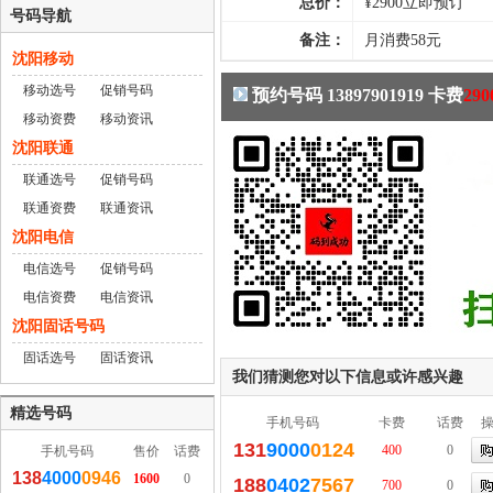
总价：
¥
2900
立即预订
号码导航
备注：
月消费58元
沈阳移动
移动选号
促销号码
预约号码 13897901919 卡费
290
移动资费
移动资讯
沈阳联通
联通选号
促销号码
联通资费
联通资讯
沈阳电信
电信选号
促销号码
电信资费
电信资讯
沈阳固话号码
固话选号
固话资讯
我们猜测您对以下信息或许感兴趣
精选号码
手机号码
卡费
话费
131
9000
0124
400
0
手机号码
售价
话费
138
4000
0946
1600
0
188
0402
7567
700
0