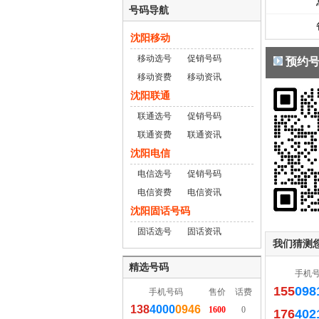
号码导航
沈阳移动
移动选号
促销号码
预约号码
移动资费
移动资讯
沈阳联通
联通选号
促销号码
联通资费
联通资讯
沈阳电信
电信选号
促销号码
电信资费
电信资讯
沈阳固话号码
固话选号
固话资讯
我们猜测
精选号码
手机
155
098
手机号码
售价
话费
138
4000
0946
1600
0
176
402