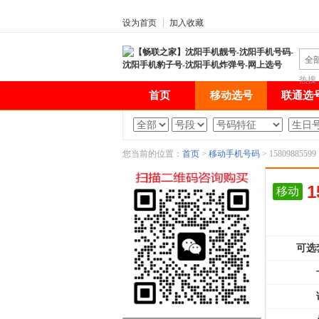
设为首页
加入收藏
热搜
首页
移动选号
联通选
您当前的位置：
首页
>
移动手机号码
> 15809885599
1
移动
可选