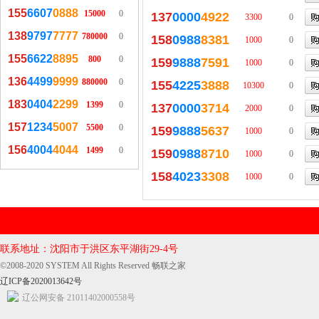
155
6607
0888
15000
0
137
0000
4922
3300
0
138
9797
7777
780000
0
158
0988
8381
1000
0
155
6622
8895
800
0
159
9888
7591
1000
0
136
4499
9999
880000
0
155
4225
3888
10300
0
183
0404
2299
1399
0
137
0000
3714
2000
0
157
1234
5007
5500
0
159
9888
5637
1000
0
156
4004
4044
1499
0
159
0988
8710
1000
0
158
4023
3308
1000
0
联系地址：沈阳市于洪区东平湖街29-4号
©2008-2020 SYSTEM All Rights Reserved 畅联之家
辽ICP备2020013642号
辽公网安备 21011402000558号