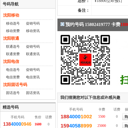
总价：
¥
18800
立即预订
号码导航
备注：
沈阳移动
移动选号
促销号码
预约号码 15802419777 卡费
188
移动资费
移动资讯
沈阳联通
联通选号
促销号码
联通资费
联通资讯
沈阳电信
电信选号
促销号码
电信资费
电信资讯
沈阳固话号码
固话选号
固话资讯
我们猜测您对以下信息或许感兴趣
精选号码
手机号码
卡费
话费
188
4000
1002
5500
0
手机号码
售价
话费
138
4000
0946
1600
0
159
4058
8999
25000
0