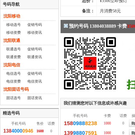
总价：
¥
3500
立即预订
号码导航
备注：
月消费58元
沈阳移动
移动选号
促销号码
预约号码 13804038889 卡费
350
移动资费
移动资讯
沈阳联通
联通选号
促销号码
联通资费
联通资讯
沈阳电信
电信选号
促销号码
电信资费
电信资讯
沈阳固话号码
固话选号
固话资讯
我们猜测您对以下信息或许感兴趣
精选号码
手机号码
卡费
话费
158
0988
8238
1000
0
手机号码
售价
话费
138
4000
0946
1600
0
139
9880
7591
1000
0