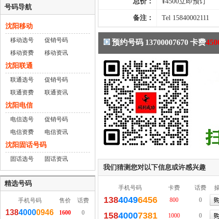
总价：
¥
4500
立即预订
号码导航
备注：
Tel 15840002111
沈阳移动
移动选号
促销号码
预约号码 13700007670 卡费
450
移动资费
移动资讯
沈阳联通
联通选号
促销号码
联通资费
联通资讯
沈阳电信
电信选号
促销号码
电信资费
电信资讯
沈阳固话号码
固话选号
固话资讯
我们猜测您对以下信息或许感兴趣
精选号码
手机号码
卡费
话费
138
4049
6456
800
0
手机号码
售价
话费
138
4000
0946
1600
0
158
4000
7381
1000
0