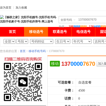
设为首页
加入收藏
热搜：
186
9888
8888
136
4499
999
首页
移动选号
联通选号
电信选号
固
您当前的位置：
首页
>
移动手机号码
> 13700007670
137
0000
7670
移动
可选套餐：
自选套餐
卡费：
4500
话费：
0