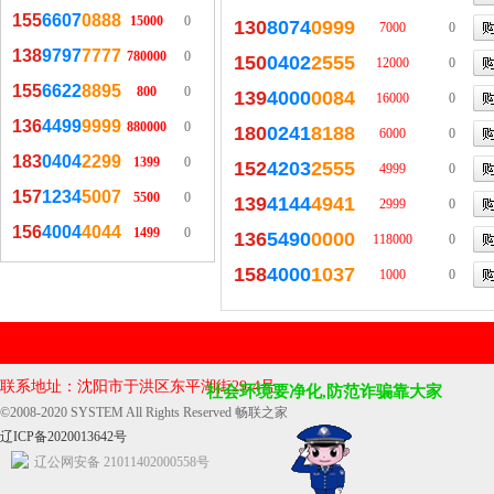
155
6607
0888
15000
0
130
8074
0999
7000
0
138
9797
7777
780000
0
150
0402
2555
12000
0
155
6622
8895
800
0
139
4000
0084
16000
0
136
4499
9999
880000
0
180
0241
8188
6000
0
183
0404
2299
1399
0
152
4203
2555
4999
0
157
1234
5007
5500
0
139
4144
4941
2999
0
156
4004
4044
1499
0
136
5490
0000
118000
0
158
4000
1037
1000
0
联系地址：沈阳市于洪区东平湖街29-4号
©2008-2020 SYSTEM All Rights Reserved 畅联之家
社会环境要净化,防范诈骗靠大家
辽ICP备2020013642号
辽公网安备 21011402000558号