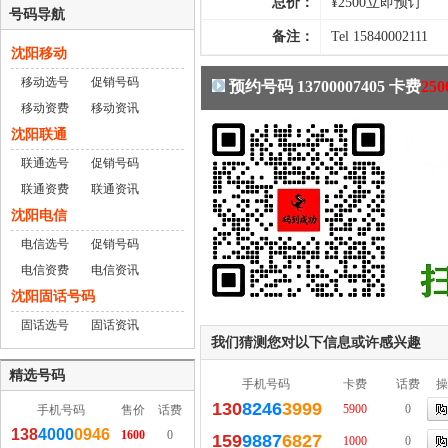
总价：
¥
2500
立即预订
号码导航
备注：
Tel 15840002111
沈阳移动
移动选号
促销号码
预约号码 13700007405 卡费
250
移动资费
移动资讯
沈阳联通
联通选号
促销号码
联通资费
联通资讯
沈阳电信
电信选号
促销号码
电信资费
电信资讯
沈阳固话号码
固话选号
固话资讯
我们猜测您对以下信息或许感兴趣
精选号码
手机号码
卡费
话费
操
130
8246
3999
5900
0
手机号码
售价
话费
138
4000
0946
1600
0
159
9887
6827
1000
0