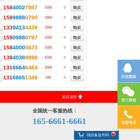
158
4002
7957
1000
0
159
9888
0790
1000
0
133
9413
4439
1999
0
159
0988
8797
1000
0
158
4000
5873
1000
0
139
4036
9998
4500
0
131
6664
6464
5000
0
131
6665
1349
599
0
返回顶部
全国统一客服热线：
165-6661-6661
我的备选号码
0