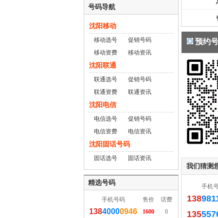
号码导航
沈阳移动
移动选号
促销号码
预约号码
移动资费
移动资讯
沈阳联通
联通选号
促销号码
联通资费
联通资讯
沈阳电信
电信选号
促销号码
电信资费
电信资讯
沈阳固话号码
固话选号
固话资讯
我们猜测
精选号码
手机
138
981
手机号码
售价
话费
138
4000
0946
1600
0
135
557