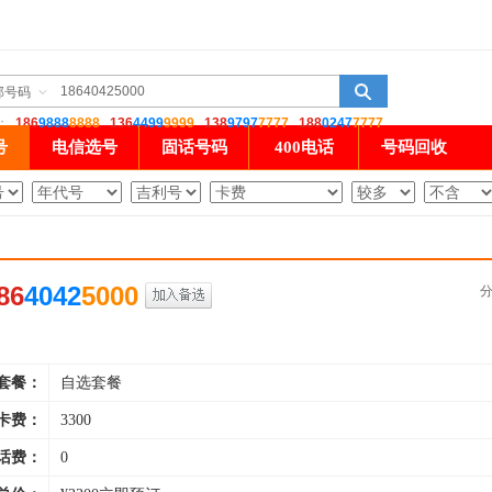
：
186
9888
8888
136
4499
9999
138
9797
7777
188
0247
7777
号
电信选号
固话号码
400电话
号码回收
86
4042
5000
套餐：
自选套餐
卡费：
3300
话费：
0