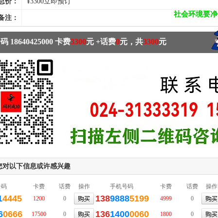
总价：
¥
3300
立即预订
社会环境要净化
备注：
 18640425000 卡费
3300
元 +话费
0
元，共
3300
元
您对以下信息或许感兴趣
号码
卡费
话费
操作
手机号码
卡费
话费
操作
1
4445
138
9888
5199
1200
0
4999
0
6
0666
136
1400
0060
17500
0
1800
0