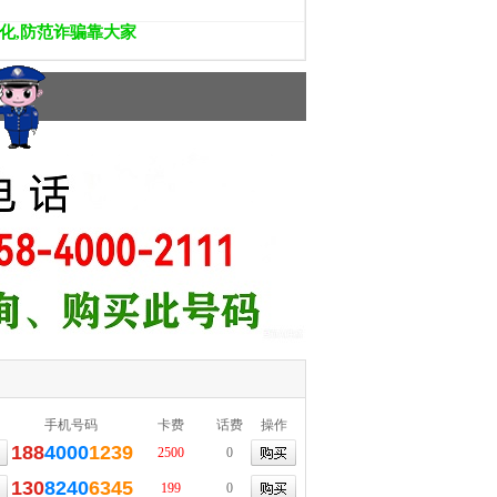
,防范诈骗靠大家
手机号码
卡费
话费
操作
188
4000
1239
2500
0
130
8240
6345
199
0