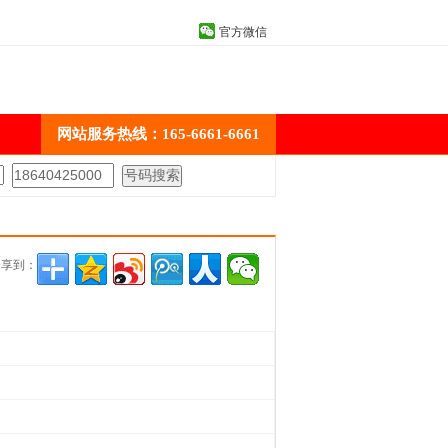
官方微信
网站服务热线：165-6661-6661
分享到：