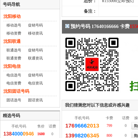
总价：
¥
155000
立即预订
号码导航
备注：
沈阳移动
移动选号
促销号码
预约号码 17640166666 卡费
155
移动资费
移动资讯
沈阳联通
联通选号
促销号码
联通资费
联通资讯
沈阳电信
电信选号
促销号码
电信资费
电信资讯
沈阳固话号码
固话选号
固话资讯
我们猜测您对以下信息或许感兴趣
精选号码
手机号码
卡费
话费
操
176
9666
2013
799
0
手机号码
售价
话费
138
4000
0946
1600
0
139
9820
6345
800
0