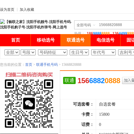
设为首页
加入收藏
热搜：
186
9888
8888
136
4499
999
首页
移动选号
联通选号
电信选号
固
您当前的位置：
首页
>
联通手机号码
> 15668820888
156
6882
0888
联通
可选套餐：
自选套餐
卡费：
15800
话费：
0