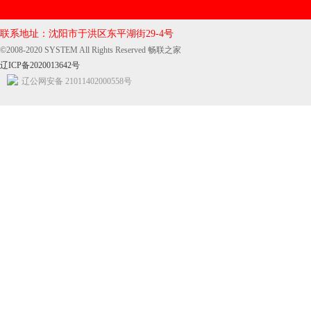
联系地址：沈阳市于洪区东平湖街29-4号
©2008-2020 SYSTEM All Rights Reserved 畅联之家
辽ICP备2020013642号
辽公网安备 21011402000558号