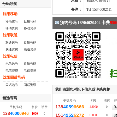
总价：
¥
9500
立即预订
号码导航
备注：
Tel 15840002111
沈阳移动
移动选号
促销号码
预约号码 18904020402 卡费
950
移动资费
移动资讯
沈阳联通
联通选号
促销号码
联通资费
联通资讯
沈阳电信
电信选号
促销号码
电信资费
电信资讯
沈阳固话号码
固话选号
固话资讯
我们猜测您对以下信息或许感兴趣
精选号码
手机号码
卡费
话费
138
4059
6666
118000
0
手机号码
售价
话费
138
4000
0946
1600
0
151
4252
6272
13000
0