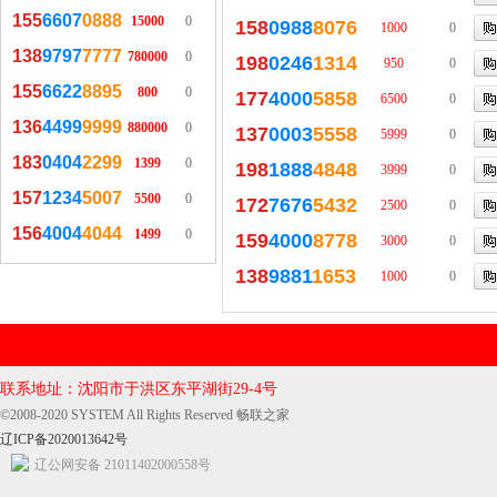
155
6607
0888
15000
0
158
0988
8076
1000
0
138
9797
7777
780000
0
198
0246
1314
950
0
155
6622
8895
800
0
177
4000
5858
6500
0
136
4499
9999
880000
0
137
0003
5558
5999
0
183
0404
2299
1399
0
198
1888
4848
3999
0
157
1234
5007
5500
0
172
7676
5432
2500
0
156
4004
4044
1499
0
159
4000
8778
3000
0
138
9881
1653
1000
0
联系地址：沈阳市于洪区东平湖街29-4号
©2008-2020 SYSTEM All Rights Reserved 畅联之家
辽ICP备2020013642号
辽公网安备 21011402000558号