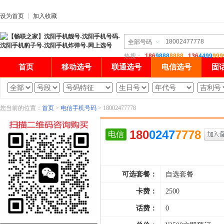
设为首页
加入收藏
热搜：
186
9888
8888
136
4499
999
首页
移动选号
联通选号
电信选号
固
您当前的位置：
首页
>
电信手机号码
> 18002477778
180
0247
7778
电信
可选套餐：
自选套餐
卡费：
2500
话费：
0