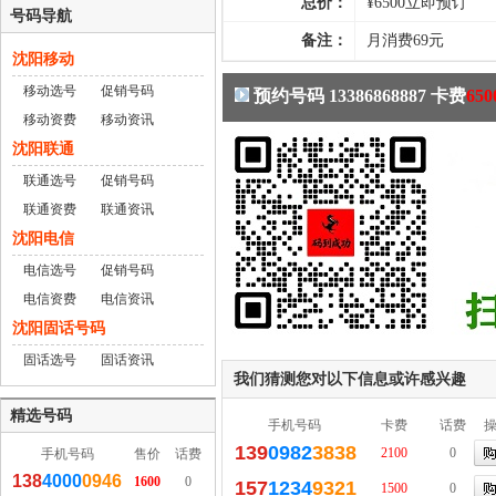
总价：
¥
6500
立即预订
号码导航
备注：
月消费69元
沈阳移动
移动选号
促销号码
预约号码 13386868887 卡费
650
移动资费
移动资讯
沈阳联通
联通选号
促销号码
联通资费
联通资讯
沈阳电信
电信选号
促销号码
电信资费
电信资讯
沈阳固话号码
固话选号
固话资讯
我们猜测您对以下信息或许感兴趣
精选号码
手机号码
卡费
话费
139
0982
3838
2100
0
手机号码
售价
话费
138
4000
0946
1600
0
157
1234
9321
1500
0