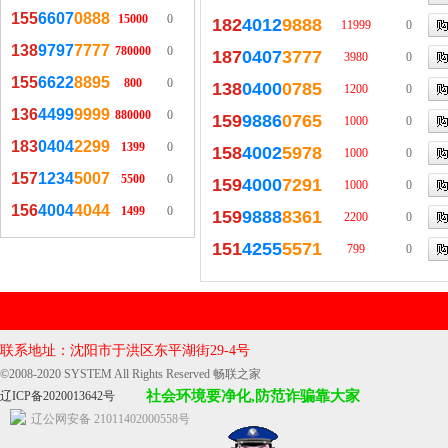
155
6607
0888
15000
0
182
4012
9888
11999
0
138
9797
7777
780000
0
187
0407
3777
3980
0
155
6622
8895
800
0
138
0400
0785
1200
0
136
4499
9999
880000
0
159
9886
0765
1000
0
183
0404
2299
1399
0
158
4002
5978
1000
0
157
1234
5007
5500
0
159
4000
7291
1000
0
156
4004
4044
1499
0
159
9888
8361
2200
0
151
4255
5571
799
0
联系地址：沈阳市于洪区东平湖街29-4号
©2008-2020 SYSTEM All Rights Reserved 畅联之家
辽ICP备2020013642号
社会环境要净化,防范诈骗靠大家
辽公网安备 21011402000558号