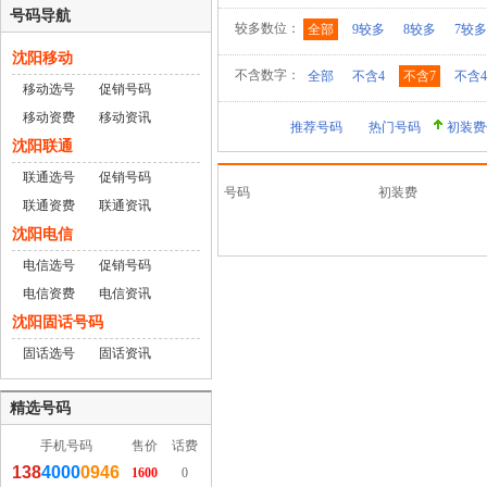
号码导航
较多数位：
全部
9较多
8较多
7较多
沈阳移动
不含数字：
全部
不含4
不含7
不含4
移动选号
促销号码
移动资费
移动资讯
推荐号码
热门号码
初装费
沈阳联通
联通选号
促销号码
号码
初装费
联通资费
联通资讯
沈阳电信
电信选号
促销号码
电信资费
电信资讯
沈阳固话号码
固话选号
固话资讯
精选号码
手机号码
售价
话费
138
4000
0946
1600
0