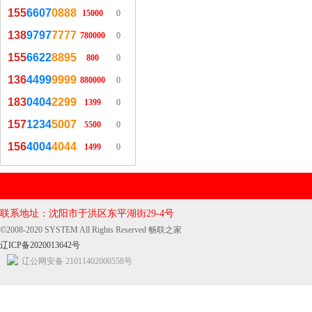
155
6607
0888
15000
0
138
9797
7777
780000
0
155
6622
8895
800
0
136
4499
9999
880000
0
183
0404
2299
1399
0
157
1234
5007
5500
0
156
4004
4044
1499
0
联系地址：沈阳市于洪区东平湖街29-4号
©2008-2020 SYSTEM All Rights Reserved 畅联之家
辽ICP备2020013642号
辽公网安备 21011402000558号