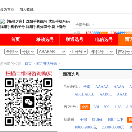
设为首页
加入收藏
热搜：
186
9888
8888
136
4499
999
首页
移动选号
联通选号
电信选号
固
您当前的位置：
首页
>
固定电话号码
>
固话选号
号码特征：
全部
AAAAA
AAAA
A
ABCDABCD
AABCC
AAAB
吉 利 号：
全部
888
999
1188
819
初装费：
全部
待询价
100元以下
1
10000-20000元
20000-30000元
3