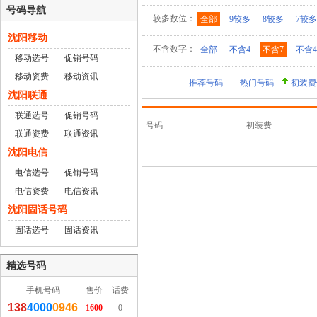
号码导航
较多数位：
全部
9较多
8较多
7较多
沈阳移动
不含数字：
全部
不含4
不含7
不含4
移动选号
促销号码
移动资费
移动资讯
推荐号码
热门号码
初装费
沈阳联通
联通选号
促销号码
号码
初装费
联通资费
联通资讯
沈阳电信
电信选号
促销号码
电信资费
电信资讯
沈阳固话号码
固话选号
固话资讯
精选号码
手机号码
售价
话费
138
4000
0946
1600
0