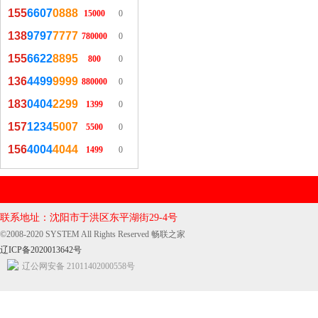
155
6607
0888
15000
0
138
9797
7777
780000
0
155
6622
8895
800
0
136
4499
9999
880000
0
183
0404
2299
1399
0
157
1234
5007
5500
0
156
4004
4044
1499
0
联系地址：沈阳市于洪区东平湖街29-4号
©2008-2020 SYSTEM All Rights Reserved 畅联之家
辽ICP备2020013642号
辽公网安备 21011402000558号