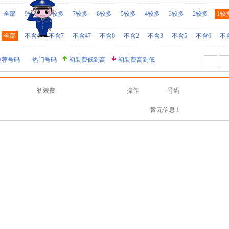
全部
9较多
8较多
7较多
6较多
5较多
4较多
3较多
2较多
1较
全部
不含4
不含7
不含47
不含0
不含2
不含3
不含5
不含6
不
推荐号码
热门号码
初装费低到高
初装费高到低
初装费
操作
号码
暂无信息！