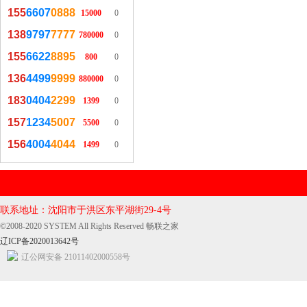
155
6607
0888
15000
0
138
9797
7777
780000
0
155
6622
8895
800
0
136
4499
9999
880000
0
183
0404
2299
1399
0
157
1234
5007
5500
0
156
4004
4044
1499
0
联系地址：沈阳市于洪区东平湖街29-4号
©2008-2020 SYSTEM All Rights Reserved 畅联之家
辽ICP备2020013642号
辽公网安备 21011402000558号