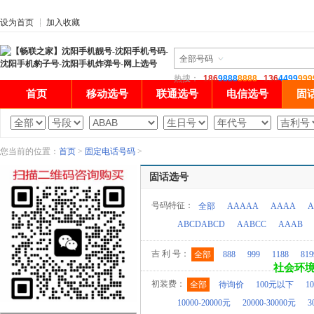
设为首页
加入收藏
热搜：
186
9888
8888
136
4499
999
首页
移动选号
联通选号
电信选号
固
您当前的位置：
首页
>
固定电话号码
>
固话选号
号码特征：
全部
AAAAA
AAAA
A
ABCDABCD
AABCC
AAAB
吉 利 号：
全部
888
999
1188
819
社会
初装费：
全部
待询价
100元以下
1
10000-20000元
20000-30000元
3