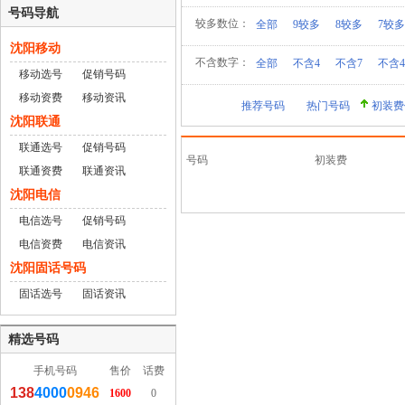
号码导航
较多数位：
全部
9较多
8较多
7较多
沈阳移动
不含数字：
全部
不含4
不含7
不含4
移动选号
促销号码
移动资费
移动资讯
推荐号码
热门号码
初装费
沈阳联通
联通选号
促销号码
号码
初装费
联通资费
联通资讯
沈阳电信
电信选号
促销号码
电信资费
电信资讯
沈阳固话号码
固话选号
固话资讯
精选号码
手机号码
售价
话费
138
4000
0946
1600
0