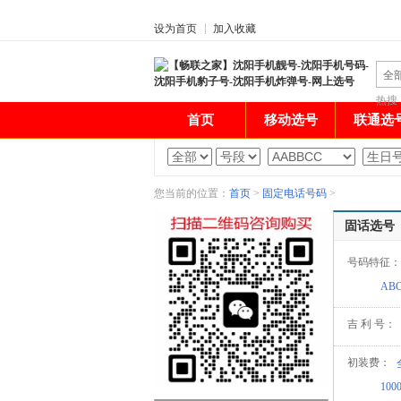
设为首页
加入收藏
热搜
首页
移动选号
联通选
您当前的位置：
首页
>
固定电话号码
>
固话选号
号码特征：
AB
吉 利 号：
初装费：
100