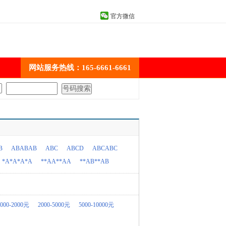
官方微信
网站服务热线：165-6661-6661
B
ABABAB
ABC
ABCD
ABCABC
*A*A*A*A
**AA**AA
**AB**AB
1000-2000元
2000-5000元
5000-10000元