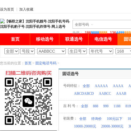
设为首页
加入收藏
热搜：
186
9888
8888
136
4499
999
首页
移动选号
联通选号
电信选号
固
您当前的位置：
首页
>
固定电话号码
>
固话选号
号码特征：
全部
AAAAA
AAAA
A
ABCDABCD
AABCC
AAAB
吉 利 号：
全部
888
999
1188
819
初装费：
全部
待询价
100元以下
1
10000-20000元
20000-30000元
3