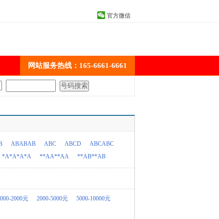
官方微信
网站服务热线：165-6661-6661
B
ABABAB
ABC
ABCD
ABCABC
*A*A*A*A
**AA**AA
**AB**AB
1000-2000元
2000-5000元
5000-10000元