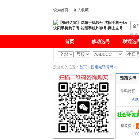
设为首页
加入收藏
热搜
首页
移动选号
联通选
您当前的位置：
首页
>
固定电话号码
>
固话选号
号码特征：
AB
吉 利 号：
社会环
初装费：
100