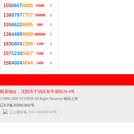
155
6607
0888
15000
0
138
9797
7777
780000
0
155
6622
8895
800
0
136
4499
9999
880000
0
183
0404
2299
1399
0
157
1234
5007
5500
0
156
4004
4044
1499
0
联系地址：沈阳市于洪区东平湖街29-4号
©2008-2020 SYSTEM All Rights Reserved 畅联之家
辽ICP备2020013642号
辽公网安备 21011402000558号