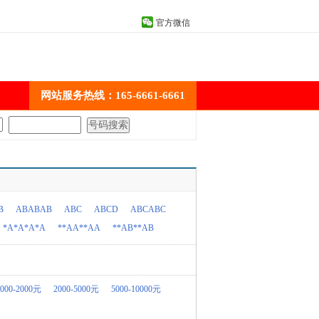
官方微信
网站服务热线：165-6661-6661
B
ABABAB
ABC
ABCD
ABCABC
*A*A*A*A
**AA**AA
**AB**AB
1000-2000元
2000-5000元
5000-10000元