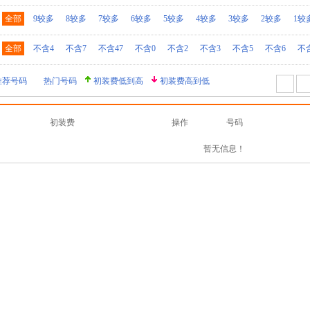
全部
9较多
8较多
7较多
6较多
5较多
4较多
3较多
2较多
1较
全部
不含4
不含7
不含47
不含0
不含2
不含3
不含5
不含6
不
推荐号码
热门号码
初装费低到高
初装费高到低
初装费
操作
号码
暂无信息！