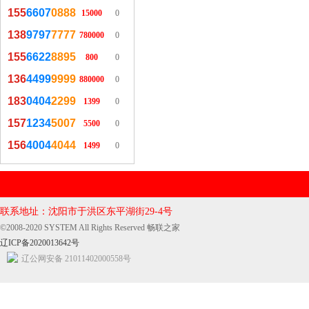
155
6607
0888
15000
0
138
9797
7777
780000
0
155
6622
8895
800
0
136
4499
9999
880000
0
183
0404
2299
1399
0
157
1234
5007
5500
0
156
4004
4044
1499
0
联系地址：沈阳市于洪区东平湖街29-4号
©2008-2020 SYSTEM All Rights Reserved 畅联之家
辽ICP备2020013642号
辽公网安备 21011402000558号