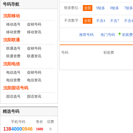
号码导航
较多数位：
全部
9较多
8较多
7较多
沈阳移动
不含数字：
全部
不含4
不含7
不含4
移动选号
促销号码
移动资费
移动资讯
推荐号码
热门号码
初装费
沈阳联通
联通选号
促销号码
号码
初装费
联通资费
联通资讯
沈阳电信
电信选号
促销号码
电信资费
电信资讯
沈阳固话号码
固话选号
固话资讯
精选号码
手机号码
售价
话费
138
4000
0946
1600
0