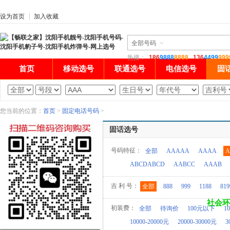
设为首页
加入收藏
热搜：
186
9888
8888
136
4499
999
首页
移动选号
联通选号
电信选号
固
您当前的位置：
首页
>
固定电话号码
>
固话选号
号码特征：
全部
AAAAA
AAAA
A
ABCDABCD
AABCC
AAAB
吉 利 号：
全部
888
999
1188
819
初装费：
全部
待询价
100元以下
1
社
10000-20000元
20000-30000元
3