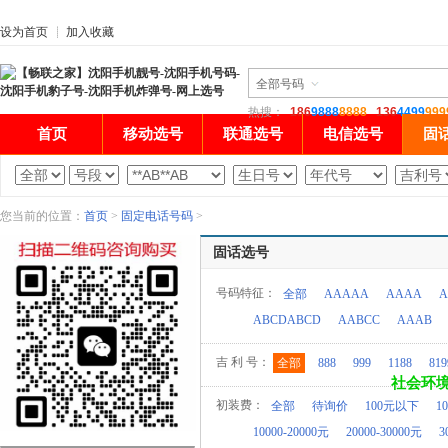
设为首页
加入收藏
热搜：
186
9888
8888
136
4499
999
首页
移动选号
联通选号
电信选号
固
您当前的位置：
首页
>
固定电话号码
>
固话选号
号码特征：
全部
AAAAA
AAAA
A
ABCDABCD
AABCC
AAAB
吉 利 号：
全部
888
999
1188
819
社会
初装费：
全部
待询价
100元以下
1
10000-20000元
20000-30000元
3