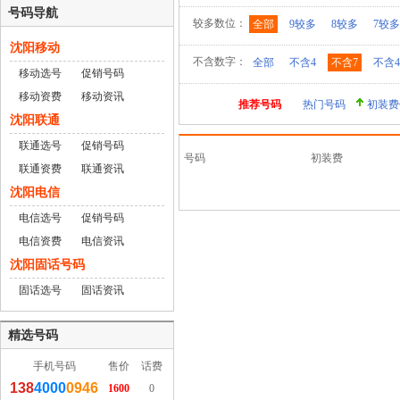
号码导航
较多数位：
全部
9较多
8较多
7较多
沈阳移动
不含数字：
全部
不含4
不含7
不含4
移动选号
促销号码
移动资费
移动资讯
推荐号码
热门号码
初装费
沈阳联通
联通选号
促销号码
号码
初装费
联通资费
联通资讯
沈阳电信
电信选号
促销号码
电信资费
电信资讯
沈阳固话号码
固话选号
固话资讯
精选号码
手机号码
售价
话费
138
4000
0946
1600
0