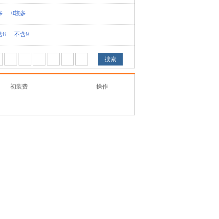
多
0较多
含8
不含9
初装费
操作