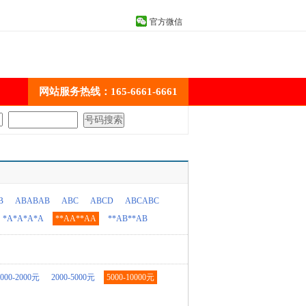
官方微信
网站服务热线：165-6661-6661
B
ABABAB
ABC
ABCD
ABCABC
*A*A*A*A
**AA**AA
**AB**AB
1000-2000元
2000-5000元
5000-10000元