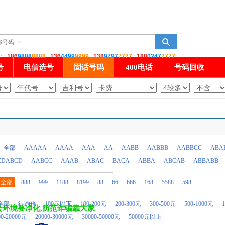
：
186
9888
8888
136
4499
9999
138
9797
7777
188
0247
7777
号
电信选号
固话号码
400电话
号码回收
全部
AAAAA
AAAA
AAA
AA
AABB
AABBB
AABBCC
ABA
CDABCD
AABCC
AAAB
ABAC
BACA
ABBA
ABCAB
ABBABB
全部
888
999
1188
8199
88
66
666
168
5588
598
全部
待询价
100元以下
100-200元
200-300元
300-500元
500-1000元
00-20000元
社会环境要净化,防范诈骗靠大家
20000-30000元
30000-50000元
50000元以上