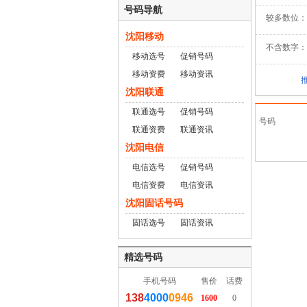
号码导航
较多数位：
沈阳移动
不含数字：
移动选号
促销号码
移动资费
移动资讯
沈阳联通
联通选号
促销号码
号码
联通资费
联通资讯
沈阳电信
电信选号
促销号码
电信资费
电信资讯
沈阳固话号码
固话选号
固话资讯
精选号码
手机号码
售价
话费
138
4000
0946
1600
0