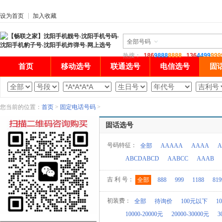
设为首页
加入收藏
热搜：
186
9888
8888
136
4499
999
首页
移动选号
联通选号
电信选号
固
您当前的位置：
首页
>
固定电话号码
>
固话选号
号码特征：
全部
AAAAA
AAAA
A
ABCDABCD
AABCC
AAAB
吉 利 号：
全部
888
999
1188
819
初装费：
全部
待询价
100元以下
1
10000-20000元
20000-30000元
3