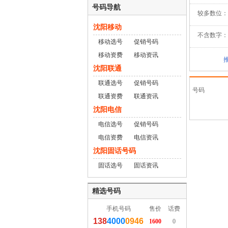
号码导航
较多数位：
沈阳移动
不含数字：
移动选号
促销号码
移动资费
移动资讯
沈阳联通
联通选号
促销号码
号码
联通资费
联通资讯
沈阳电信
电信选号
促销号码
电信资费
电信资讯
沈阳固话号码
固话选号
固话资讯
精选号码
手机号码
售价
话费
138
4000
0946
1600
0