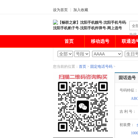
设为首页
加入收藏
热搜
首页
移动选号
联通选
您当前的位置：
首页
>
固定电话号码
>
固话选号
号码特征：
AB
吉 利 号：
初装费：
100