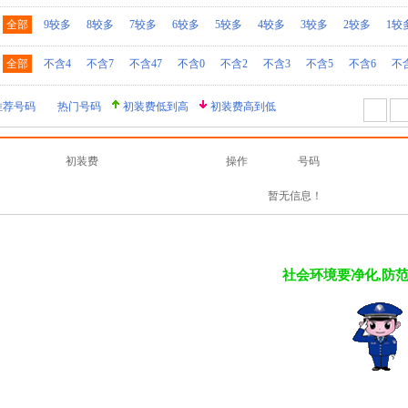
全部
9较多
8较多
7较多
6较多
5较多
4较多
3较多
2较多
1较
全部
不含4
不含7
不含47
不含0
不含2
不含3
不含5
不含6
不
推荐号码
热门号码
初装费低到高
初装费高到低
初装费
操作
号码
暂无信息！
社会环境要净化,