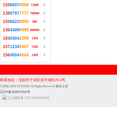
155
6607
0888
15000
0
138
9797
7777
780000
0
155
6622
8895
800
0
136
4499
9999
880000
0
183
0404
2299
1399
0
157
1234
5007
5500
0
156
4004
4044
1499
0
联系地址：沈阳市于洪区东平湖街29-4号
©2008-2020 SYSTEM All Rights Reserved 畅联之家
辽ICP备2020013642号
辽公网安备 21011402000558号