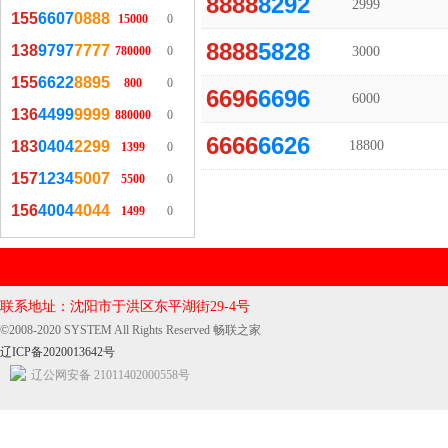
8888
8292
2999
155
6607
0888
15000
0
8888
5828
138
9797
7777
780000
0
3000
155
6622
8895
800
0
6696
6696
6000
136
4499
9999
880000
0
6666
6626
183
0404
2299
18800
1399
0
157
1234
5007
5500
0
156
4004
4044
1499
0
联系地址：沈阳市于洪区东平湖街29-4号
©2008-2020 SYSTEM All Rights Reserved 畅联之家
辽ICP备2020013642号
辽公网安备 21011402000558号