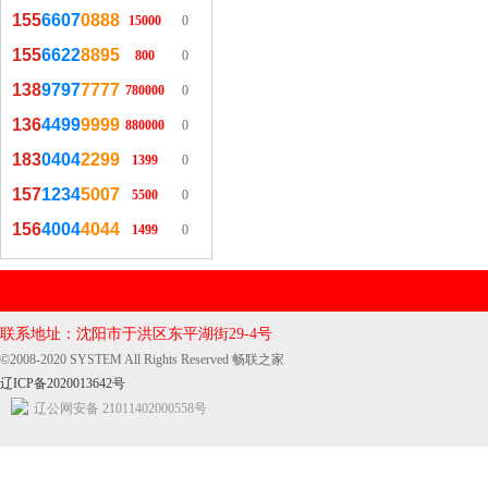
155
6607
0888
15000
0
155
6622
8895
800
0
138
9797
7777
780000
0
136
4499
9999
880000
0
183
0404
2299
1399
0
157
1234
5007
5500
0
156
4004
4044
1499
0
联系地址：沈阳市于洪区东平湖街29-4号
©2008-2020 SYSTEM All Rights Reserved 畅联之家
辽ICP备2020013642号
辽公网安备 21011402000558号