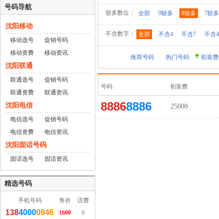
号码导航
较多数位：
全部
9较多
8较多
7较多
沈阳移动
不含数字：
全部
不含4
不含7
不含4
移动选号
促销号码
移动资费
移动资讯
推荐号码
热门号码
初装费
沈阳联通
联通选号
促销号码
号码
初装费
联通资费
联通资讯
8886
8886
沈阳电信
25000
电信选号
促销号码
电信资费
电信资讯
沈阳固话号码
固话选号
固话资讯
精选号码
手机号码
售价
话费
138
4000
0946
1600
0