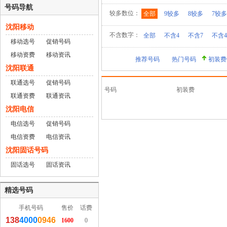
号码导航
较多数位：
全部
9较多
8较多
7较多
沈阳移动
不含数字：
全部
不含4
不含7
不含4
移动选号
促销号码
移动资费
移动资讯
推荐号码
热门号码
初装费
沈阳联通
联通选号
促销号码
号码
初装费
联通资费
联通资讯
沈阳电信
电信选号
促销号码
电信资费
电信资讯
沈阳固话号码
固话选号
固话资讯
精选号码
手机号码
售价
话费
138
4000
0946
1600
0