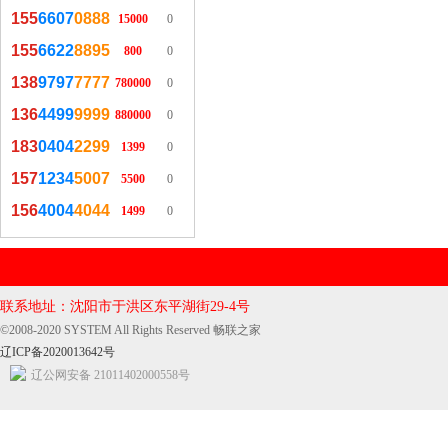
155
6607
0888
15000
0
155
6622
8895
800
0
138
9797
7777
780000
0
136
4499
9999
880000
0
183
0404
2299
1399
0
157
1234
5007
5500
0
156
4004
4044
1499
0
联系地址：沈阳市于洪区东平湖街29-4号
©2008-2020 SYSTEM All Rights Reserved 畅联之家
辽ICP备2020013642号
辽公网安备 21011402000558号