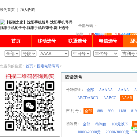
设为首页
加入收藏
热搜：
186
9888
8888
136
4499
999
首页
移动选号
联通选号
电信选号
固
您当前的位置：
首页
>
固定电话号码
>
固话选号
号码特征：
全部
AAAAA
AAAA
A
ABCDABCD
AABCC
AAAB
吉 利 号：
全部
888
999
1188
819
初装费：
全部
待询价
100元以下
1
10000-20000元
20000-30000元
3