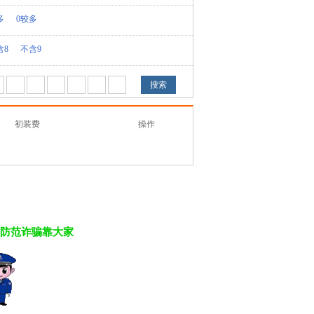
多
0较多
含8
不含9
初装费
操作
化,防范诈骗靠大家