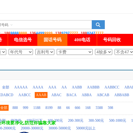
：
186
9888
8888
136
4499
9999
138
9797
7777
188
0247
7777
号
电信选号
固话号码
400电话
号码回收
全部
AAAAA
AAAA
AAA
AA
AABB
AABBB
AABBCC
ABA
CDABCD
AABCC
AAAB
ABAC
BACA
ABBA
ABCAB
ABBABB
全部
888
999
1188
8199
88
66
666
168
5588
598
全部
待询价
100元以下
100-200元
200-300元
300-500元
500-1000元
社会环境要净化,防范诈骗靠大家
00-20000元
20000-30000元
30000-50000元
50000元以上