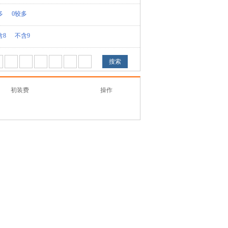
多
0较多
含8
不含9
初装费
操作