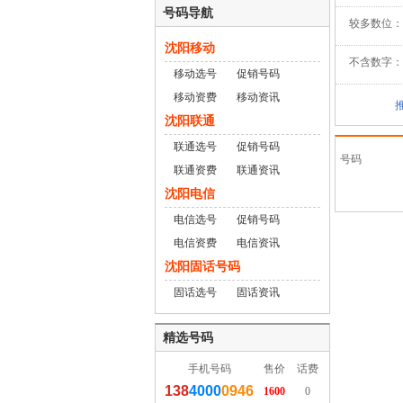
号码导航
较多数位：
沈阳移动
不含数字：
移动选号
促销号码
移动资费
移动资讯
沈阳联通
联通选号
促销号码
号码
联通资费
联通资讯
沈阳电信
电信选号
促销号码
电信资费
电信资讯
沈阳固话号码
固话选号
固话资讯
精选号码
手机号码
售价
话费
138
4000
0946
1600
0