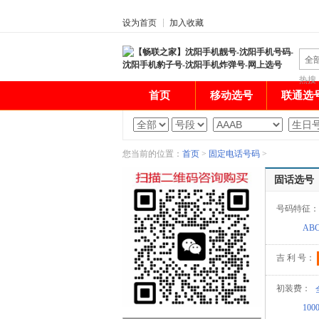
设为首页
加入收藏
热搜
首页
移动选号
联通选
您当前的位置：
首页
>
固定电话号码
>
固话选号
号码特征：
AB
吉 利 号：
初装费：
100