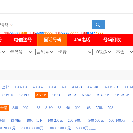
：
186
9888
8888
136
4499
9999
138
9797
7777
188
0247
7777
号
电信选号
固话号码
400电话
号码回收
全部
AAAAA
AAAA
AAA
AA
AABB
AABBB
AABBCC
ABA
CDABCD
AABCC
AAAB
ABAC
BACA
ABBA
ABCAB
ABBABB
全部
888
999
1188
8199
88
66
666
168
5588
598
全部
待询价
100元以下
100-200元
200-300元
300-500元
500-1000元
00-20000元
20000-30000元
30000-50000元
50000元以上