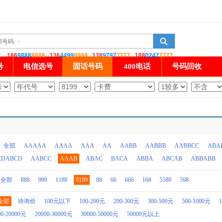
：
186
9888
8888
136
4499
9999
138
9797
7777
188
0247
7777
号
电信选号
固话号码
400电话
号码回收
全部
AAAAA
AAAA
AAA
AA
AABB
AABBB
AABBCC
ABA
CDABCD
AABCC
AAAB
ABAC
BACA
ABBA
ABCAB
ABBABB
全部
888
999
1188
8199
88
66
666
168
5588
598
全部
待询价
100元以下
100-200元
200-300元
300-500元
500-1000元
00-20000元
20000-30000元
30000-50000元
50000元以上