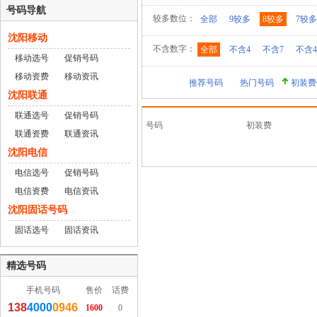
号码导航
较多数位：
全部
9较多
8较多
7较多
沈阳移动
不含数字：
全部
不含4
不含7
不含4
移动选号
促销号码
移动资费
移动资讯
推荐号码
热门号码
初装费
沈阳联通
联通选号
促销号码
号码
初装费
联通资费
联通资讯
沈阳电信
电信选号
促销号码
电信资费
电信资讯
沈阳固话号码
固话选号
固话资讯
精选号码
手机号码
售价
话费
138
4000
0946
1600
0