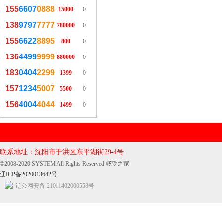
155
6607
0888
15000
0
138
9797
7777
780000
0
155
6622
8895
800
0
136
4499
9999
880000
0
183
0404
2299
1399
0
157
1234
5007
5500
0
156
4004
4044
1499
0
联系地址：沈阳市于洪区东平湖街29-4号
©2008-2020 SYSTEM All Rights Reserved 畅联之家
辽ICP备2020013642号
辽公网安备 21011402000558号