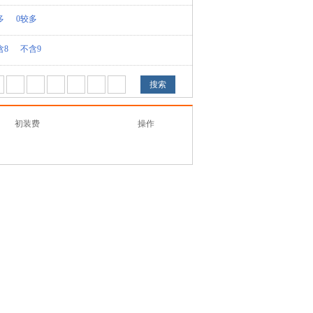
多
0较多
含8
不含9
初装费
操作