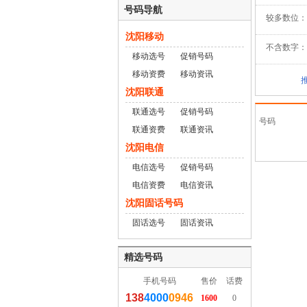
号码导航
较多数位：
沈阳移动
不含数字：
移动选号
促销号码
移动资费
移动资讯
沈阳联通
联通选号
促销号码
号码
联通资费
联通资讯
沈阳电信
电信选号
促销号码
电信资费
电信资讯
沈阳固话号码
固话选号
固话资讯
精选号码
手机号码
售价
话费
138
4000
0946
1600
0