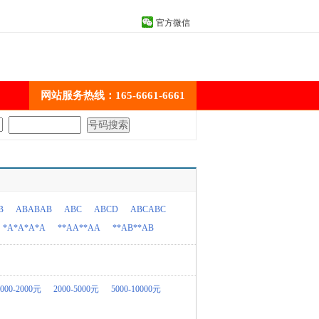
官方微信
网站服务热线：165-6661-6661
B
ABABAB
ABC
ABCD
ABCABC
*A*A*A*A
**AA**AA
**AB**AB
1000-2000元
2000-5000元
5000-10000元