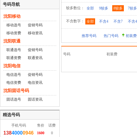
号码导航
较多数位：
全部
9较多
8较多
7较多
沈阳移动
不含数字：
全部
不含4
不含7
不含4
移动选号
促销号码
移动资费
移动资讯
推荐号码
热门号码
初装费
沈阳联通
联通选号
促销号码
号码
初装费
联通资费
联通资讯
沈阳电信
电信选号
促销号码
电信资费
电信资讯
沈阳固话号码
固话选号
固话资讯
精选号码
手机号码
售价
话费
138
4000
0946
1600
0