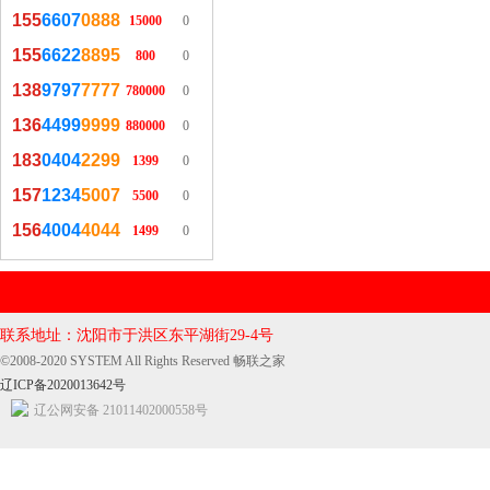
155
6607
0888
15000
0
155
6622
8895
800
0
138
9797
7777
780000
0
136
4499
9999
880000
0
183
0404
2299
1399
0
157
1234
5007
5500
0
156
4004
4044
1499
0
联系地址：沈阳市于洪区东平湖街29-4号
©2008-2020 SYSTEM All Rights Reserved 畅联之家
辽ICP备2020013642号
辽公网安备 21011402000558号