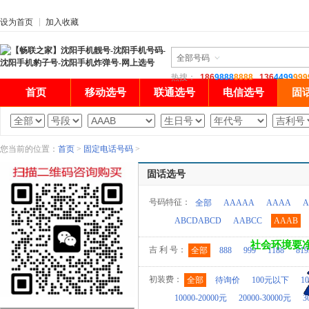
设为首页
加入收藏
热搜：
186
9888
8888
136
4499
999
首页
移动选号
联通选号
电信选号
固
您当前的位置：
首页
>
固定电话号码
>
固话选号
号码特征：
全部
AAAAA
AAAA
A
ABCDABCD
AABCC
AAAB
吉 利 号：
全部
888
999
1188
819
社会环境
初装费：
全部
待询价
100元以下
1
10000-20000元
20000-30000元
3