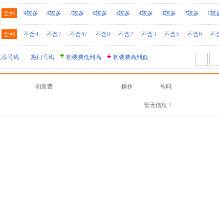
全部
9较多
8较多
7较多
6较多
5较多
4较多
3较多
2较多
1较
全部
不含4
不含7
不含47
不含0
不含2
不含3
不含5
不含6
不
推荐号码
热门号码
初装费低到高
初装费高到低
初装费
操作
号码
暂无信息！