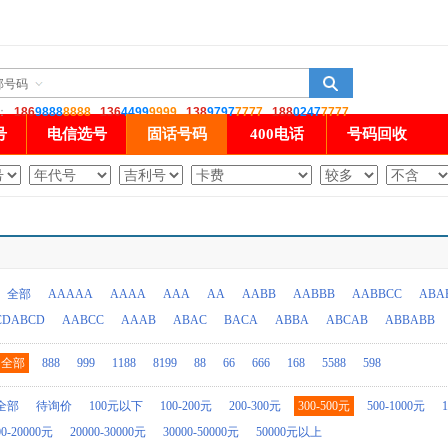
：
186
9888
8888
136
4499
9999
138
9797
7777
188
0247
7777
号
电信选号
固话号码
400电话
号码回收
全部
AAAAA
AAAA
AAA
AA
AABB
AABBB
AABBCC
ABA
CDABCD
AABCC
AAAB
ABAC
BACA
ABBA
ABCAB
ABBABB
全部
888
999
1188
8199
88
66
666
168
5588
598
全部
待询价
100元以下
100-200元
200-300元
300-500元
500-1000元
00-20000元
20000-30000元
30000-50000元
50000元以上