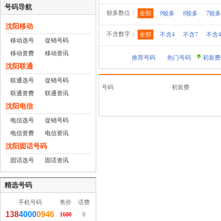
号码导航
较多数位：
全部
9较多
8较多
7较多
沈阳移动
不含数字：
全部
不含4
不含7
不含4
移动选号
促销号码
移动资费
移动资讯
推荐号码
热门号码
初装费
沈阳联通
联通选号
促销号码
号码
初装费
联通资费
联通资讯
沈阳电信
电信选号
促销号码
电信资费
电信资讯
沈阳固话号码
固话选号
固话资讯
精选号码
手机号码
售价
话费
138
4000
0946
1600
0