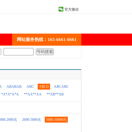
官方微信
网站服务热线：165-6661-6661
B
ABABAB
ABC
ABCD
ABCABC
*A*A*A*A
**AA**AA
**AB**AB
1000-2000元
2000-5000元
5000-10000元