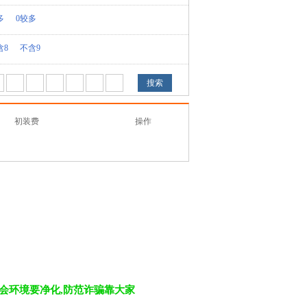
多
0较多
含8
不含9
初装费
操作
社会环境要净化,防范诈骗靠大家