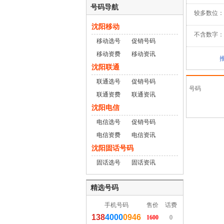
号码导航
较多数位：
沈阳移动
不含数字：
移动选号
促销号码
移动资费
移动资讯
沈阳联通
联通选号
促销号码
号码
联通资费
联通资讯
沈阳电信
电信选号
促销号码
电信资费
电信资讯
沈阳固话号码
固话选号
固话资讯
精选号码
手机号码
售价
话费
138
4000
0946
1600
0