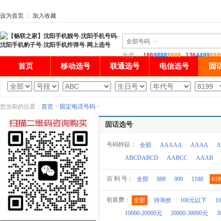
设为首页
加入收藏
热搜：
186
9888
8888
136
4499
999
首页
移动选号
联通选号
电信选号
固
您当前的位置：
首页
>
固定电话号码
>
固话选号
号码特征：
全部
AAAAA
AAAA
A
ABCDABCD
AABCC
AAAB
吉 利 号：
全部
888
999
1188
819
初装费：
全部
待询价
100元以下
1
10000-20000元
20000-30000元
3