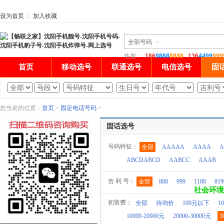
设为首页
加入收藏
热搜：
186
9888
8888
136
4499
999
首页
移动选号
联通选号
电信选号
固
您当前的位置：
首页
>
固定电话号码
>
固话选号
号码特征：
全部
AAAAA
AAAA
A
ABCDABCD
AABCC
AAAB
吉 利 号：
全部
888
999
1188
819
社会
初装费：
全部
待询价
100元以下
1
10000-20000元
20000-30000元
3