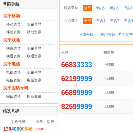
号码导航
较多数位：
全部
9较多
8较多
7较多
沈阳移动
不含数字：
全部
不含4
不含7
不含4
移动选号
促销号码
移动资费
移动资讯
推荐号码
热门号码
初装费
沈阳联通
联通选号
促销号码
号码
初装费
联通资费
联通资讯
6683
3333
沈阳电信
39800
电信选号
促销号码
6219
9999
45000
电信资费
电信资讯
沈阳固话号码
6689
9999
50000
固话选号
固话资讯
8259
9999
38000
精选号码
手机号码
售价
话费
138
4000
0946
1600
0